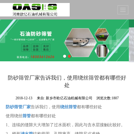
防砂筛管厂家告诉我们，使用绕丝筛管都有哪些好
处
2018-12-13
来自:
新乡市欧亿石油机械有限公司
浏览次数:1807
防砂筛管厂家
告诉我们，使用
绕丝筛管
都有哪些好处
使用绕丝
筛管
都有哪些好处
1、连续的缝隙大大增加了过水面积，因此与含水层接触比较好。
2、梯形
滤水管
结构坚固，孔隙率高，缝隙尺寸准确。