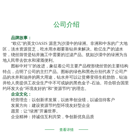
公司介绍
品牌故事：
“欧亿”的英文OASIS 源意为沙漠中的绿洲。非洲和中东的广大地
区，淡水资源贫乏，吃水用水都要靠钻井来解决。欧亿生产的滤水
管，绕丝筛管是钻井施工中需要的过滤产品。犹如沙漠中的绿洲为当
地人民带去饮水和灌溉便利。
图标中对
“I”的改进，象征着公司主要产品楔形绕丝管的主要结构
特点，点明了公司的主打产品。图标的绿色和黑色分别代表了公司产
品的水井和油井的两大用途，钻水井可以让贫瘠变得生机勃勃，钻油
井给人类提供工农业生产中不可或缺的黑色金子-石油。符合联合国里
约环发大会“环境友好的”和“资源节约”的理念。
企业文化：
经营理念：以创新求发展，以效率创业绩，以诚信待客户
发展方向：建设资源节约型环境友好型企业
愿景：让
“绿洲”开遍世界。
企业精神：持诚信互利共荣，争创新优良品质
公司简介：
河南欧亿石油机械有限公司
坐落于有
“豫北明珠”之称的新乡市，
查看详情