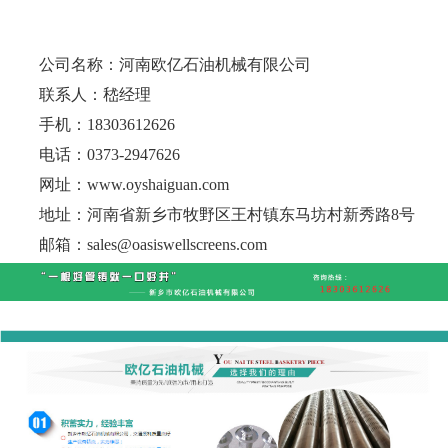
是一家集研发，设计，生产，制造，销售于一体的公司。
主要产品有不锈钢、碳钢、双相不锈钢等材质的约翰逊滤水管，石油
防砂筛管，割缝管，预填充筛管，
API石油套管，不锈钢油套管，烧结
滤芯，折波滤芯，绕丝滤芯，线绕滤芯，工矿业过滤器，海水淡化系
公司名称：河南欧亿石油机械有限公司
统过滤器，自清洗过滤器，T型过滤器，Y型过滤器，布水器。产品广
联系人：嵇经理
泛应用于石油，化工，焦化，生物，食品，医药，煤田地质，水文地
质，化工地质，冶金地质，地温空调，地基降水，水源地开发，城市
手机：18303612626
供水，海水淡化等行业的施工建设。
电话：0373-2947626
公司拥有独立出口经营权，产品已远销埃及，俄罗斯，摩洛哥，
阿联酋，印度尼西亚，菲律宾，越南，加拿大，玻利维亚，塞内加
网址：www.oyshaiguan.com
尔，卡塔尔等多个国家和地区。
我们将继续秉承
“一根好管铸就一口好井”与服务于客户，满意于
地址：河南省新乡市牧野区王村镇东马坊村新秀路8号
客户的售后理念，和国内外客户携手共创美好明天。
邮箱：sales@oasiswellscreens.com