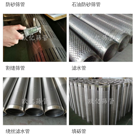
防砂筛管
石油防砂筛管
割缝筛管
滤水管
绕丝滤水管
填砾管