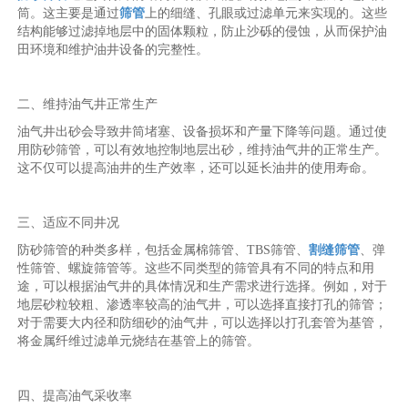
筒。这主要是通过
筛管
上的细缝、孔眼或过滤单元来实现的。这些
结构能够过滤掉地层中的固体颗粒，防止沙砾的侵蚀，从而保护油
田环境和维护油井设备的完整性。
二、维持油气井正常生产
油气井出砂会导致井筒堵塞、设备损坏和产量下降等问题。通过使
用防砂筛管，可以有效地控制地层出砂，维持油气井的正常生产。
这不仅可以提高油井的生产效率，还可以延长油井的使用寿命。
三、适应不同井况
防砂筛管的种类多样，包括金属棉筛管、TBS筛管、
割缝筛管
、弹
性筛管、螺旋筛管等。这些不同类型的筛管具有不同的特点和用
途，可以根据油气井的具体情况和生产需求进行选择。例如，对于
地层砂粒较粗、渗透率较高的油气井，可以选择直接打孔的筛管；
对于需要大内径和防细砂的油气井，可以选择以打孔套管为基管，
将金属纤维过滤单元烧结在基管上的筛管。
四、提高油气采收率