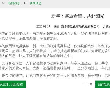
新闻动态
新闻动态
>
>
新年：邂逅希望，共赴韶光
2026-02-17
来自:
新乡市欧亿石油机械有限公司
浏览次
旧岁的尘埃渐渐远去，当新年的阳光温柔地洒在大地，我们满怀热忱与期
上徐徐展开，承载着希望，孕育着梦想。
年的氛围装点得焕然一新。大红的灯笼高高挂起，似燃烧的火焰，映红了
商场里，热闹非凡，人们穿梭其中，精心挑选着新年的礼物，为亲朋好友
诱人的气息，让人不禁沉醉在这浓浓的年味之中。
。无论身在何处，人们都会想尽办法回到家中，与亲人围坐在一起，共享
着家人的关爱与牵挂。大家一边品尝着美味佳肴，一边分享着过去一年的
，是希望的曙光。让我们在这美好的时光里，怀揣着梦想，携手前行，共
下一条 ：
岁启封，共赴新程
如何延长