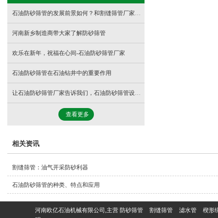
石油防砂筛管的发展前景如何？和割缝筛管厂家一起来看看
河南新乡制造商带大家了解防砂筛管
欢乐在新年，祝福在心间-石油防砂筛管厂家
石油防砂筛管在石油钻井中的重要作用
让石油防砂筛管厂家告诉我们，石油防砂筛管设备组成部分及清理方法
查看更多
相关资讯
割缝筛管：油气开采防砂利器
石油防砂筛管的种类、特点和应用
河南欧亿石油机械有限公司,主营
防砂筛管
割缝筛管
滤水管
楔形