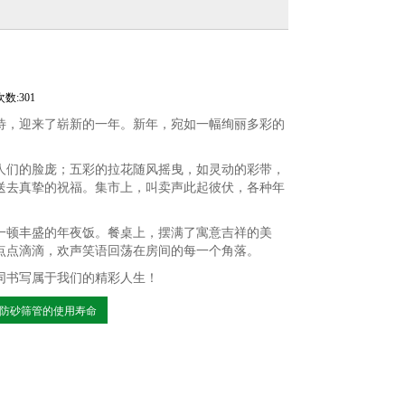
数:301
待，迎来了崭新的一年。新年，宛如一幅绚丽多彩的
人们的脸庞；五彩的拉花随风摇曳，如灵动的彩带，
送去真挚的祝福。集市上，叫卖声此起彼伏，各种年
一顿丰盛的年夜饭。餐桌上，摆满了寓意吉祥的美
点点滴滴，欢声笑语回荡在房间的每一个角落。
同书写属于我们的精彩人生！
防砂筛管的使用寿命