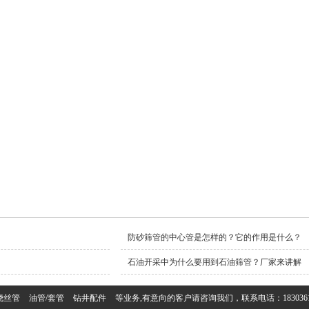
防砂筛管的中心管是怎样的？它的作用是什么？
石油开采中为什么要用到石油筛管？厂家来讲解
绕丝管
油管/套管
钻井配件
等业务,有意向的客户请咨询我们，联系电话：1830361