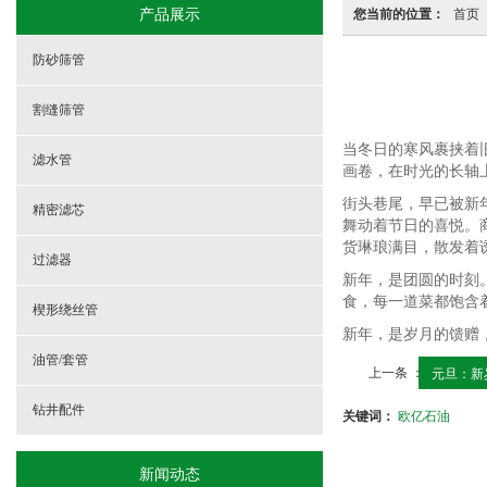
产品展示
您当前的位置：
首页
防砂筛管
割缝筛管
当冬日的寒风裹挟着
滤水管
画卷，在时光的长轴
街头巷尾，早已被新
精密滤芯
舞动着节日的喜悦。
货琳琅满目，散发着
过滤器
新年，是团圆的时刻
食，每一道菜都饱含
楔形绕丝管
新年，是岁月的馈赠
油管/套管
上一条 ：
元旦：新
钻井配件
关键词：
欧亿石油
新闻动态