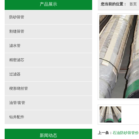
产品展示
您当前的位置：
首页
防砂筛管
割缝筛管
滤水管
精密滤芯
过滤器
楔形绕丝管
油管/套管
钻井配件
上一条：
石油防砂筛管价
新闻动态