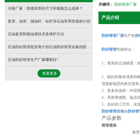
关键词：
防砂筛管厂家
河南厂家：割缝筛管的尺寸和规格怎么选择？
产品介绍
套管、油管、抽油杆、钻杆等石油常用管器材介绍
石油套管防锈油漆技术及维护方法
防砂筛管厂家
生产的
防
石油防砂筛管批发商介绍石油防砂筛管设备的防砂作用
防砂筛管
性能特点：
石油防砂筛管生产厂家哪家好?
1、更高的过滤精度：
查看更多
2、较好的整体强度和
强度耐地层的挤压变形
3、更多的选择：外层
4、高密度缝隙、低流
5、良好的工艺性，实
防砂筛管价格
由
防砂筛
产品参数
筛管规格
基管