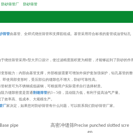
防砂筛管厂
防砂筛管
砂筛管
由基管、全焊式绕丝筛管和支撑筋组成。基管采用符合标准的套管或油管钻孔
由于绕丝筛管采用v型大开口设计，使过滤精度面积更为精密，才能够起到了防砂的作
耐变形能力：内部由基管支撑，外部根据需要可增加外保护套加强保护，钻孔基管的整体
。即使局部变形时，受压部位的缝隙也不增大，防砂可靠性高。
筛管材质可为不锈钢或低碳钢，可根据用户实际需求自行选择材质。
动阻力缝隙密度是普通
割缝筛管
的3～5倍，流动阻力低，有利于提高油气产量。
现了效率高、低成本、大规模生产。
管厂
家决定，如果您对防砂筛管有什么问题，可以联系我们防砂筛管厂家。
Base pipe
高密冲缝筛
Precise punched slotted scre
en