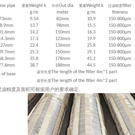
ase pipe
Weight k
Out dia
Weight k
filter
重量
外径
重量
过滤精度
g/m
meter
g/m
fineness
73mm
9.54
82mm
10.9
150-800µm
8.9mm
13.7
98mm
15.5
150-800µm
01.6mm
14.2
110mm
16.3
150-800µm
14.3mm
17.3
123mm
19.9
150-800µm
127mm
22.4
136mm
25.8
150-800µm
39.7mm
25.3
150mm
29.1
150-800µm
68.3mm
35.8
178mm
41.2
150-800µm
77.8mm
38.7
188mm
44.5
150-800µm
The length of the filter 4m*1 part
基管长度
 of base
The length of the filter 4m*2 part
基管长度
过滤精度及面积可根据用户的要求确定。