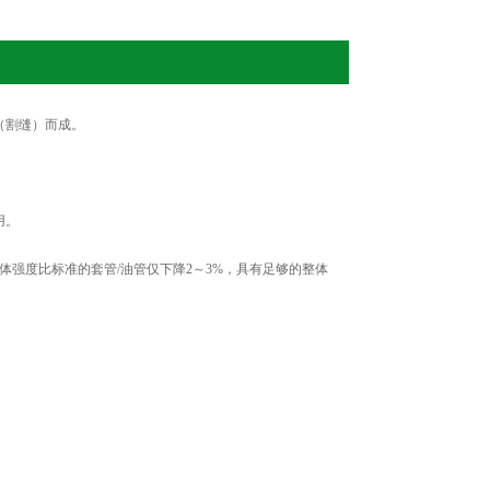
（割缝）而成。
用。
强度比标准的套管/油管仅下降2～3%，具有足够的整体