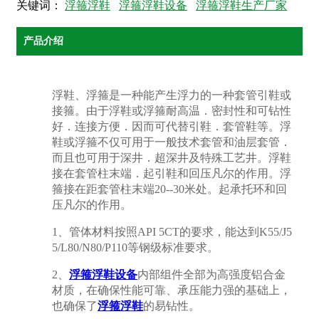
关键词：
浮箍浮鞋
浮箍浮鞋设备
浮箍浮鞋生产厂家
产品介绍
浮鞋、浮箍是一种能产生浮力的一种套管引鞋或
接箍。由于浮鞋或浮箍耐高温．密封性和可钻性
好．连接方便．因而可代替引鞋．套管鞋等。浮
鞋或浮箍不仅可用于一般技术套管和油层套管．
而且也可用于深井．超深井及特殊工艺井。浮鞋
接在套管柱末端．起引鞋和回压凡尔的作用。浮
箍接在距套管柱末端20--30米处。起承托环和回
压凡尔的作用。
1、管体材料按照API 5CT的要求，能达到K55/J5
5/L80/N80/P110等钢级标准要求。
2、
浮箍浮鞋设备
内部组件全部为高强度铝合金
材质，在确保性能可靠、承压能力强的基础上，
也确保了
浮箍浮鞋
的易钻性。