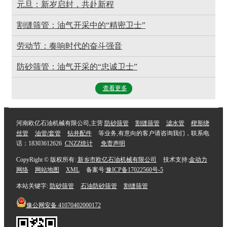
元旦：新岁启封，共赴新程
割缝筛管：油气开采中的“精密卫士”
劳动节：奏响时代的奋斗强音
防砂筛管：油气开采的“忠诚卫士”
查看更多
河南欧亿石油机械有限公司,主营
防砂筛管
割缝筛管
滤水管
楔形绕
丝管
油管/套管
钻井配件
等业务,有意向的客户请咨询我们，联系电
话：18303612626
CNZZ统计
免责声明
CopyRight © 版权所有:
新乡市欧亿石油机械有限公司
技术支持:
金动力
网络
网站地图
XML
备案号:
豫ICP备17022560号-5
本站关键字:
防砂筛管
石油防砂筛管
割缝筛管
豫公网安备
41070402000172