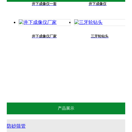
井下成像仪一套
井下成像仪
井下成像仪厂家
三牙轮钻头
产品展示
防砂筛管
割缝筛管
滤水管
精密滤芯
过滤器
楔形绕丝管
油管/套管
钻井配件
产品展示
防砂筛管