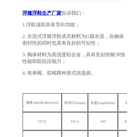
浮箍浮鞋生产厂家
告诉我们：
1.浮鞋顶部具有导向功能；
2. 水泥式浮箍浮鞋填充材料为G级水泥，在确保
密封性的同时也具有良好的可钻性；
3. 阀体材料为高强度铝合金，具有良好的耐冲蚀
性能和防回压能力；
4. 有单阀、双阀两种形式供选择。
外径O.D.(mm)
长度Length(mm)
螺纹类型 
规格
Specification(mm)
127.0
141.3
445
API 套管螺