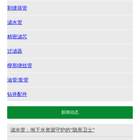
割缝筛管
滤水管
精密滤芯
过滤器
楔形绕丝管
油管/套管
钻井配件
新闻动态
滤水管：地下水资源守护的“隐形卫士”