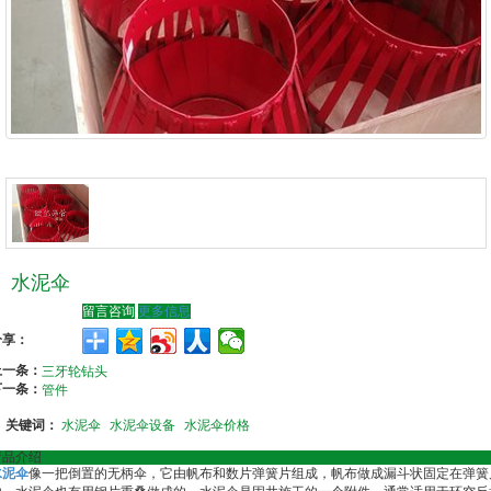
水泥伞
留言咨询
更多信息
分享：
上一条：
三牙轮钻头
下一条：
管件
关键词：
水泥伞
水泥伞设备
水泥伞价格
产品介绍
水泥伞
像一把倒置的无柄伞，它由帆布和数片弹簧片组成，帆布做成漏斗状固定在弹簧