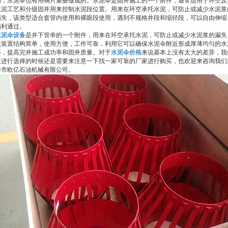
内，水泥伞也有用钢片重叠做成的。水泥伞是固井施工的一个附件，通常适用于环空反
水泥工艺和分级固井用来控制水泥段位置。用来在环空承托水泥，可防止或减少水泥浆
漏失，该类型适合套管内使用和裸眼段使用，遇到不规格井段和缩径段，可以自由伸缩
顺利通过。
水泥伞设备
是井下管串的一个附件，用来在环空承托水泥，可防止或减少水泥浆的漏失
该装置结构简单，使用方便，工作可靠，利用它可以确保水泥伞附近形成厚薄均匀的水
环，提高完井施工成功率和固井质量。对于
水泥伞价格
来说基本上没有太大的差异，我
在进行选择的时候还是需要来注意一下找一家可靠的厂家进行购买，也欢迎来咨询我们
乡市欧亿石油机械有限公司。