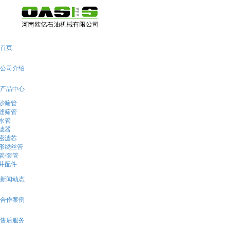
首页
公司介绍
产品中心
砂筛管
缝筛管
水管
滤器
密滤芯
形绕丝管
管/套管
井配件
新闻动态
合作案例
售后服务